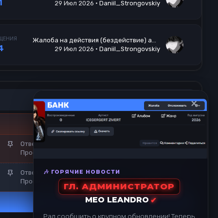
1
29 Июл 2026
Daniil_Strongovskiy
ЩЕНИЯ
Жалоба на действия (бездействие) адвоката
4
29 Июл 2026
Daniil_Strongovskiy
×
З
Ответы
24
28 Июл 2026
Jack Miller
Просмотры
1K
а
к
З
🎶 ГОРЯЧИЕ НОВОСТИ
Ответы
1
13 Июл 2026
р
Svyatoy_Robert
Просмотры
181
а
е
ГЛ. АДМИНИСТРАТОР
к
п
MEO LEANDRO
✔
р
л
е
е
Рад сообщить о крупном обновлении! Теперь