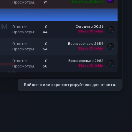
Svyatoy_Robert
Просмотры
91
а
к
р
е
Ответы
0
Сегодня в 00:26
п
Slava Chivkin
Просмотры
44
л
е
Ответы
0
Воскресенье в 21:54
н
Slava Chivkin
Просмотры
64
о
Ответы
0
Воскресенье в 21:52
Slava Chivkin
Просмотры
60
Войдите или зарегистрируйтесь для ответа.