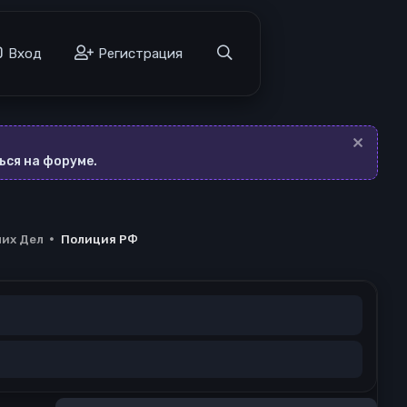
а
Вход
Регистрация
ься на форуме.
их Дел
Полиция РФ