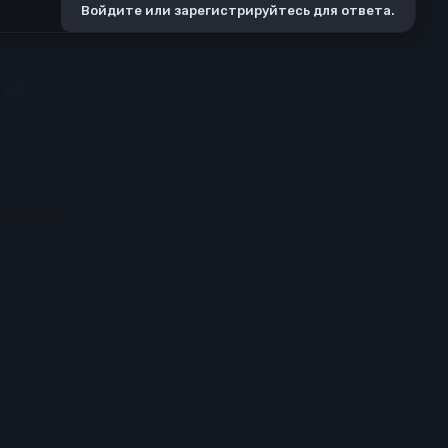
Войдите или зарегистрируйтесь для ответа.
×
🎶 ГОРЯЧИЕ НОВОСТИ
ГЛ. АДМИНИСТРАТОР
MEO LEANDRO
✔
Рад сообщить о крупном обновлении! Теперь