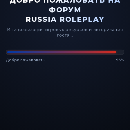
ДОБРО ПОЖАЛОВАТЬ НА
Войдите или зарегистрируйтесь для ответа.
ФОРУМ
RUSSIA ROLEPLAY
Инициализация игровых ресурсов и авторизация
гостя...
Добро пожаловать!
100%