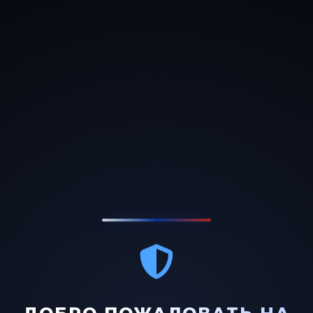
Привет!
Для полноценного и удобного
использования всего форумного функционала
рекомендуем зарегистрироваться на форуме.
Управление по обеспечению
охраны общ. порядка
Полиция РФ
Фильтры
В этом форуме пока нет ни одной темы.