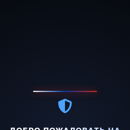
Привет!
Для полноценного и удобного
использования всего форумного функционала
рекомендуем зарегистрироваться на форуме.
Восстановление пароля
Главная
Если Вы забыли свой пароль, то можете
воспользоваться этой формой для его восстановления.
Вы получите письмо на свою электронную почту с
соответствующими инструкциями.
Электронная почта