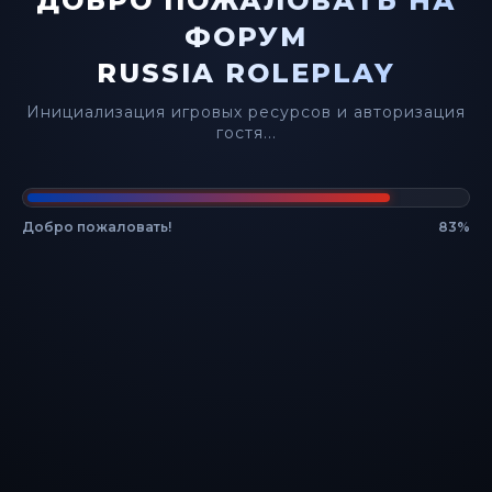
ДОБРО ПОЖАЛОВАТЬ НА
ФОРУМ
Укажите адрес электронной почты, который Вы
×
использовали при регистрации.
RUSSIA ROLEPLAY
Проверка
Инициализация игровых ресурсов и авторизация
гостя...
🎶 ГОРЯЧИЕ НОВОСТИ
Добро пожаловать!
86%
ГЛ. АДМИНИСТРАТОР
Сбросить
MEO LEANDRO
✔
Рад сообщить о крупном обновлении! Теперь
в профилях игроков доступно музыкальное
сопровождение. Настройте свой трек,
обложку и создайте уникальный вайб!
К ПРАВИЛАМ
ПОНЯТНО