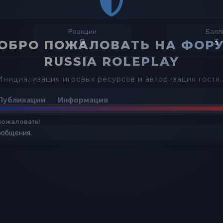
Реакции
Балл
0
3
ОБРО ПОЖАЛОВАТЬ НА ФОР
RUSSIA ROLEPLAY
Инициализация игровых ресурсов и авторизация гостя..
Публикации
Информация
ожаловать!
ообщения.