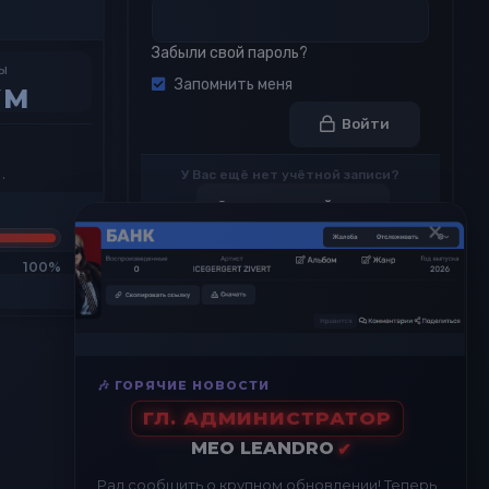
Забыли свой пароль?
ы
Запомнить меня
УМ
Войти
.
У Вас ещё нет учётной записи?
Зарегистрируйтесь
×
100%
Просмотров профиля
3
🎶 ГОРЯЧИЕ НОВОСТИ
ГЛ. АДМИНИСТРАТОР
MEO LEANDRO
✔
Недавние просмотры
Рад сообщить о крупном обновлении! Теперь