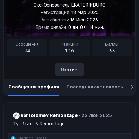
Экс-Основатель EKATERINBURG
Регистрация
18 Мар 2025
Активность
16 Июн 2026
Время онлайн
0 дн. 0 ч. 14 мин.
Сообщения
Реакции
Баллы
94
106
33
Найти
Сообщения профиля
Последняя активность
Пу
Varfolomey Remontage
22 Июн 2025
Тут был - V.Remontage
Р
Friedrich_Kross