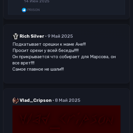
14 Июн 2025
и
и
Р
PRISON
:
е
а
к
ц
и
Rich Silver
9 Май 2025
и
:
Подкатывает орешки к маме Ане!!!
Просит орехи у всей беседы!!!!!
Он прикрывается что собирает для Марсова, он
все врет!!!!
Самое главное не шали!!!
Vlad_Cripson
8 Май 2025