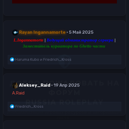
Rayan Ingannamorte
5 Май 2025
L.Ingannamorte
|
Ведущий администратор сервера
|
Заместитель кураатора по Ghetto части
Р
Haruma Kubo
и
Friedrich_Kross
е
а
к
ц
Aleksey_Raid
19 Апр 2025
и
и
A.Raid
:
Р
Friedrich_Kross
е
а
к
ц