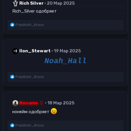
Rich Silver
20 Мар 2025
и
и
Rich_Silver одобряет
:
Р
Friedrich_Kross
е
а
к
ц
Ilon_Stewart
19 Мар 2025
и
и
Noah_Hall
:
Р
Friedrich_Kross
е
а
к
ц
Noname
18 Мар 2025
и
и
нонейм одобряет
:
Р
Friedrich_Kross
е