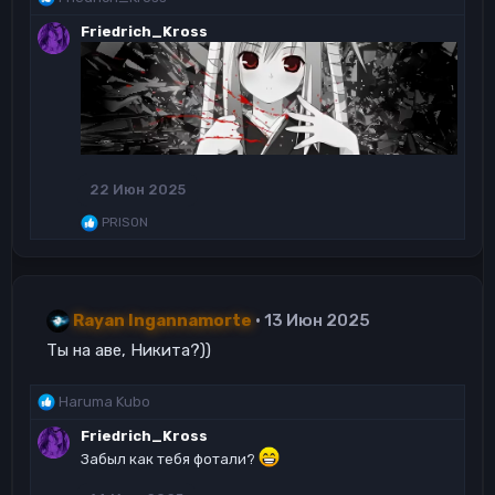
е
Friedrich_Kross
а
к
ц
и
и
:
22 Июн 2025
Р
PRISON
е
а
к
ц
и
Rayan Ingannamorte
13 Июн 2025
и
:
Ты на аве, Никита?))
Р
Haruma Kubo
е
Friedrich_Kross
а
Забыл как тебя фотали?
к
ц