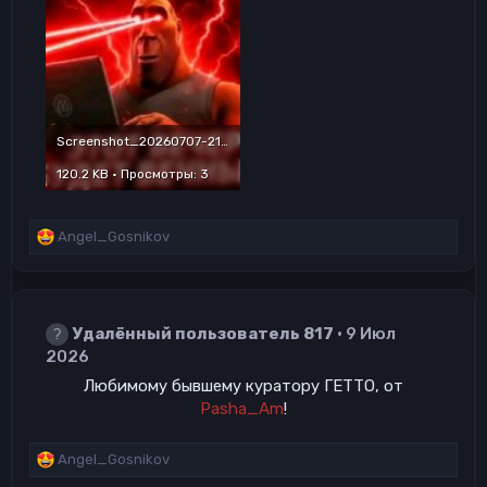
Screenshot_20260707-213525~2.jpg
120.2 KB · Просмотры: 3
Р
Angel_Gosnikov
е
а
к
ц
Удалённый пользователь 817
9 Июл
и
и
2026
:
Любимому бывшему куратору ГЕТТО, от
Pasha_Am
!​
Р
Angel_Gosnikov
е