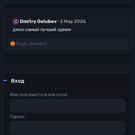
а
к
ц
Dmitry Golubev
2 Мар 2026
и
D
и
джон самый лучший админ
:
Р
Angel_Gosnikov
е
а
к
ц
и
и
Вход
:
Имя пользователя или email
Пароль