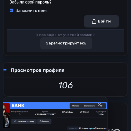
Забыли свой пароль?
Запомнить меня
Войти
У Вас ещё нет учётной записи?
Зарегистрируйтесь
Просмотров профиля
106
×
Недавние просмотры
Sam_Rich
Dmitry Medvedev
Ryuzoji_Madon_San
Lorenzo Gosnikov
Sanya_Xinkow