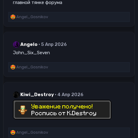
главной тянке форума
Р
Angel_Gosnikov
е
а
к
ц
Angelo
5 Апр 2026
и
и
John_Six_Seven
:
Р
Angel_Gosnikov
е
а
к
ц
Kiwi_Destroy
4 Апр 2026
и
и
:
Р
Angel_Gosnikov
е