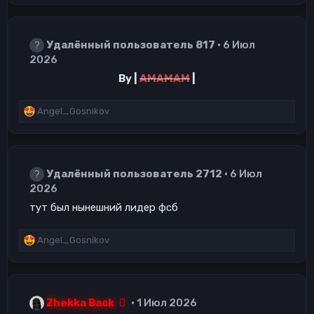
а
к
ц
Удалённый пользователь 817
6 Июл
и
и
2026
:
By |
AMAMAM
|
Р
Angel_Gosnikov
е
а
к
ц
Удалённый пользователь 2712
6 Июл
и
и
2026
:
тут был нынешний лидер фсб
Р
Angel_Gosnikov
е
а
к
ц
Zhekka Back
1 Июл 2026
и