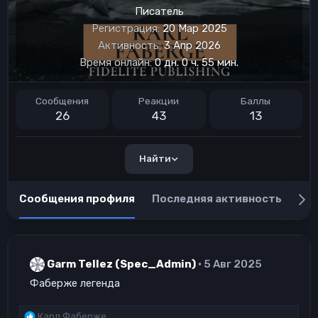
Писатель
Регистрация
20 Мар 2025
Активность
3 Апр 2026
Время онлайн
0 дн. 0 ч. 55 мин.
Сообщения
Реакции
Баллы
26
43
13
Найти
Сообщения профиля
Последняя активность
Пу
Garm Tellez (Spec_Admin)
5 Авг 2025
Фаберже легенда
Р
Карл Фаберже