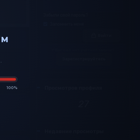
Забыли свой пароль?
Запомнить меня
ы
Войти
УМ
У Вас ещё нет учётной записи?
Зарегистрируйтесь
.
Просмотров профиля
100%
27
Недавние просмотры