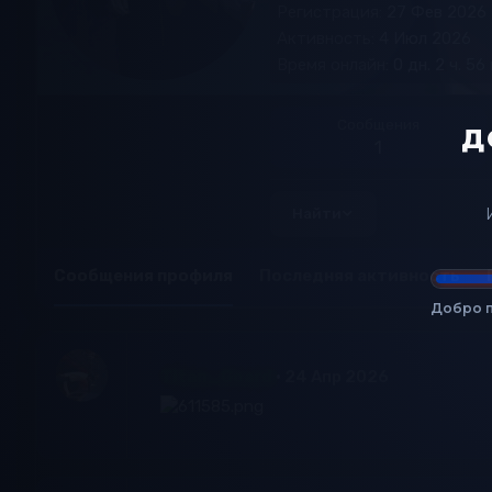
Регистрация
27 Фев 2026
Активность
4 Июл 2026
Время онлайн
0 дн. 2 ч. 56
Сообщения
Д
1
Найти
Сообщения профиля
Последняя активность
Добро п
Titan_Goard
24 Апр 2026