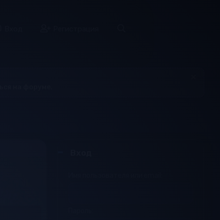
а
Вход
Регистрация
ься на форуме.
Вход
Имя пользователя или email
Пароль