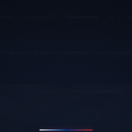
орумы
Что нового?
Пользователи
Аудиотек
всего форумного функционала рекомендуем зарегистрироват
e