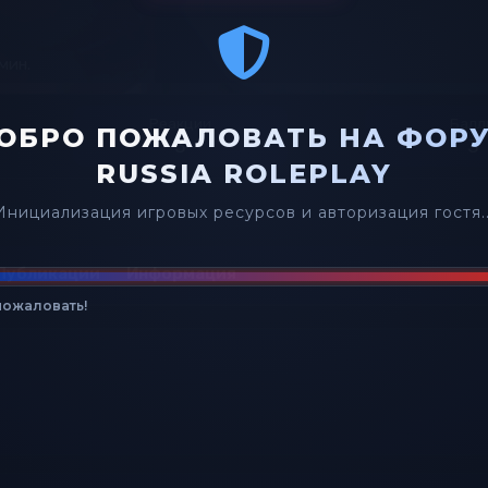
 мин.
Реакции
Балл
ОБРО ПОЖАЛОВАТЬ НА ФОР
3
3
RUSSIA ROLEPLAY
Инициализация игровых ресурсов и авторизация гостя..
Публикации
Информация
ожаловать!