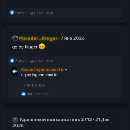
Р
Rayan Ingannamorte
е
а
к
ц
Maroder_Kruger
7 Янв 2026
и
и
qq by Kruger
:
Р
Rayan Ingannamorte
е
Rayan Ingannamorte
⭐
а
qq by ingannamorte
к
ц
7 Янв 2026
и
и
Р
Haruma Kubo
:
е
а
к
ц
и
Удалённый пользователь 2712
21 Дек
и
2025
: