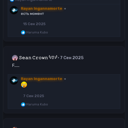
е
Rayan Ingannamorte
⭐
а
есть момент
к
ц
15 Сен 2025
и
и
Р
Haruma Kubo
:
е
а
к
ц
и
𝚂𝚎𝚊𝚗 𝙲𝚛𝚘𝚠𝚗 𓆩♡𓆪
7 Сен 2025
и
:
F......
Rayan Ingannamorte
⭐
7 Сен 2025
Р
Haruma Kubo
е
а
к
ц
и