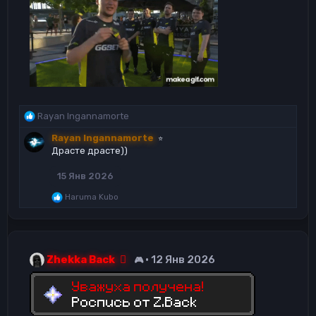
Р
Rayan Ingannamorte
е
Rayan Ingannamorte
⭐
а
Драсте драсте))
к
ц
15 Янв 2026
и
и
Р
Haruma Kubo
:
е
а
к
ц
и
Zhekka Back
12 Янв 2026
🎮
и
: