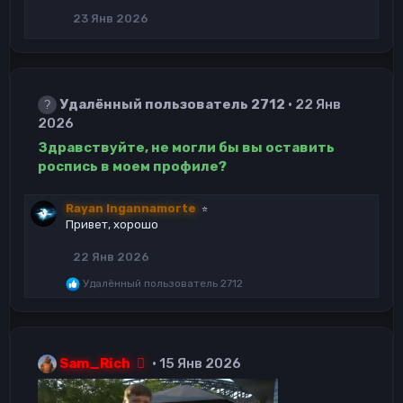
23 Янв 2026
Удалённый пользователь 2712
22 Янв
2026
Здравствуйте, не могли бы вы оставить
роспись в моем профиле?
Rayan Ingannamorte
⭐
Привет, хорошо
22 Янв 2026
Р
Удалённый пользователь 2712
е
а
к
ц
и
Sam_Rich
15 Янв 2026
и
: