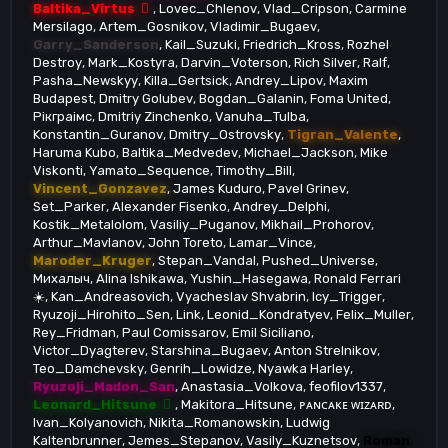
Baltika_Virtus
Lovec_Chlenov
Vlad_Cripson
Carmine
Mersilago
Artem_Gosnikov
Vladimir_Bugaev
Garry_Sanderson
Kail_Suzuki
Friedrich_Kross
Rozhel
Destroy
Mark_Kostyra
Darvin_Voterson
Rich Silver
Ralf
Pasha_Newskyy
Killa_Gertsick
Andrey_Lipov
Maxim
Budapest
Dmitry Golubev
Bogdan_Galanin
Foma United
Рiкграiмс
Dmitriy Zinchenko
Vanuha_Tulba
Konstantin_Guranov
Dmitry_Ostrovsky
Tigran_Valente
Haruma Kubo
Baltika_Medvedev
Michael_Jackson
Mike
Viskonti
Yamato_Sequence
Timothy_Bill
Vincent_Gonzavez
James Kuduro
Pavel Grinev
Set_Parker
Alexander Fisenko
Andrey_Delphi
Kostik_Metalolom
Vasiliy_Puganov
Mikhail_Prohorov
Arthur_Mavlanov
John Toreto
Lamar_Vince
Maroder_Kruger
Stepan_Vandal
Pushed_Universe
Михалыч
Alina Ishikawa
Yushin_Hasegawa
Ronald Ferrari
☀️
Kan_Andreasovich
Vyacheslav Shvabrin
Icy_Trigger
Ryuzoji_Hirohito_Sen
Link
Leonid_Kondratyev
Felix_Muller
Rey_Fridman
Paul Comissarov
Emil Siciliano
Victor_Dyagterev
Starshina_Bugaev
Anton Strelnikov
Teo_Damchevsky
Genrih_Lowidze
Nyawka Harley
Ryuzoji_Madon_San
Anastasia_Volkova
feofilov1337
Leonard_Hitsune
Makitora_Hitsune
ᴘᴀɴᴄᴀᴋᴇ ᴡɪᴢᴀʀᴅ
Ivan_Kolyanovich
Nikita_Romanowskin
Ludwig
Kaltenbrunner
Jemes_Stepanov
Vasily_Kuznetsov
Roman