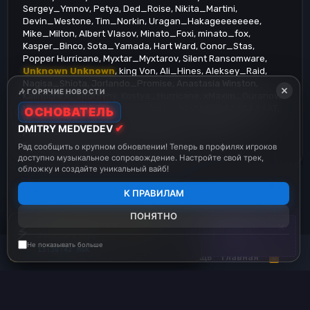
Sergey_Ymnov
Petya
Ded_Roise
Nikita_Martini
Devin_Westone
Tim_Norkin
Uragan_Hakageeeeeeee
Mike_Milton
Albert Vlasov
Minato_Foxi
minato_fox
Kasper_Binco
Sota_Yamada
Hart Ward
Conor_Stas
Popper Hurricane
Myxtar_Myxtarov
Silent Ransomware
Unknown Unknown
king Von
Ali_Hines
Aleksey_Raid
Nagisa_Shiota
Jorlando_Promise
Anastasia Winston
×
🎶 ГОРЯЧИЕ НОВОСТИ
Kalinochka_Sportivny
Kostya_Hurricane
xMaxim_Guranov
VadimZXCGOual
Tampon_YaSofter
WHAAAAAAAAAAAAAT
ОСНОВАТЕЛЬ
Yoshimara_Hokage
Yura Pulya
Vlad_Vandale
Ophack
✔
DMITRY MEDVEDEV
Playstyle
Executor_Strax
Alexander_Zhadanuly
Frank_Munkholm
Leonardo_Extazzy
Рад сообщить о крупном обновлении! Теперь в профилях игроков
доступно музыкальное сопровождение. Настройте свой трек,
обложку и создайте уникальный вайб!
К ПРАВИЛАМ
ПОНЯТНО
×
ЧАС-ПИК СКОРО НАЧНЁТСЯ
⚡
Раздел на форуме
вопросов и
Залетай в игру!
ответов
Русский (RU)
Обратная связь
Условия и правила
Не показывать больше
13:30:43 MSK
Политика конфиденциальности
Помощь
Главная
R
S
S