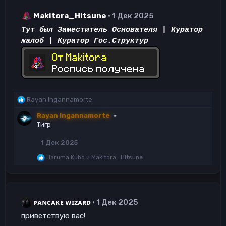
Makitora_Hitsune
1 Дек 2025
Тут был
Заместитель Основателя | Куратор
жалоб |
Куратор Гос.Структур
Р
Rayan Ingannamorte
е
Rayan Ingannamorte
⭐
а
Тигр
к
ц
1 Дек 2025
и
и
Р
Haruma Kubo
и
Makitora_Hitsune
:
е
а
к
ц
и
ᴘᴀɴᴄᴀᴋᴇ ᴡɪᴢᴀʀᴅ
1 Дек 2025
и
:
приветствую вас!