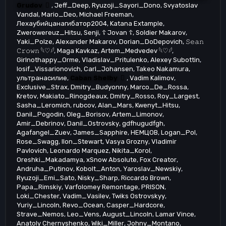
Grudov
Jeff_Deep
Ryuzoji_Sayori_Dono
Svyatoslav
Vandal
Mario_Deo
Michael Freeman
Лехаубийцанагибатор2004
Katana Extample
Zwerowereuz_Hitsu
Senji
☦ Jovan ☦
Soldier Makarov
Yaki_Polze
AIexander Makarov
Dorian_DoDepovich
𝚂𝚎𝚊𝚗
𝙲𝚛𝚘𝚠𝚗 𓆩♡𓆪
Maga Kavkaz
Artem_Medvedev 𓆩♡𓆪
Girlnothappy_Orme
Vladislav_Pritulenko
Alexey Subottin
Iosif_Vissarionovich
Carl_Johansen
Takeo Nakamura
ультранасилие
Caban Shelby
Vadim Kalimov
Exclusive_Strax
Dmitry_Budyonny
Marco_De_Rossa
Kretov
Makiato_Rinogdeaux
Dmitry_Rosso
Roy_Largest
Sasha_Leromich
rubcov
Alan_Mars
Kwenyt_Hitsu
Danil_Pogodin
Oleg_Borisov
Artem_Limonov
Amir_Debrinov
Danil_Ostrovsky
gdfhugudfgh
Agafangel_Zuev
James_Sapphire
НЕМЦОВ
Logan_Pol
Rose_Swagg
Ilon_Stewart
Vasya Grozny
Vladimir
Pavlovich
Leonardo Marquez
Nikita_Korol
Oreshki_Makadamya
xSnow Absolute
Fox Creator
Andruha_Putinov
Kobolt_Anton
Yaroslav_Newskiy
Ryuzoji_Emi_Sato
Nisky_Sharp
Riccardo Brown
Papa_Rimskiy
Varfolomey Remontage
PRISON
Loki_Chester
Vadim_Vasilev
Twiks Ostrovskyy
Yuriy_Lincoln
Revo_Ocean
Casper_Hardcore
Strave_Nemos
Leo_Vens
August_Lincoln
Lamar Vince
Anatoly Chernyshenko
Wiki_Miller
Johny_Montano