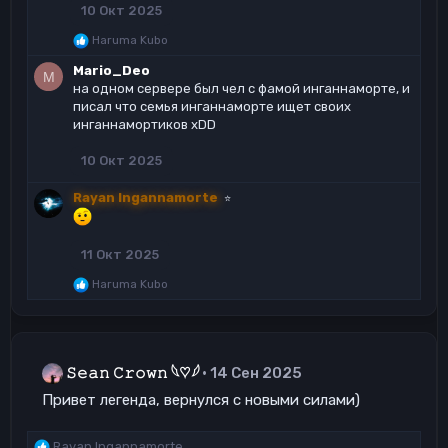
10 Окт 2025
Р
Haruma Kubo
е
Mario_Deo
а
M
к
на одном сервере был чел с фамой инганнаморте, и
ц
писал что семья инганнаморте ищет своих
и
инганнамортиков xDD
и
:
10 Окт 2025
Rayan Ingannamorte
⭐
11 Окт 2025
Р
Haruma Kubo
е
а
к
ц
и
𝚂𝚎𝚊𝚗 𝙲𝚛𝚘𝚠𝚗 𓆩♡𓆪
14 Сен 2025
и
:
Привет легенда, вернулся с новыми силами)
Р
Rayan Ingannamorte