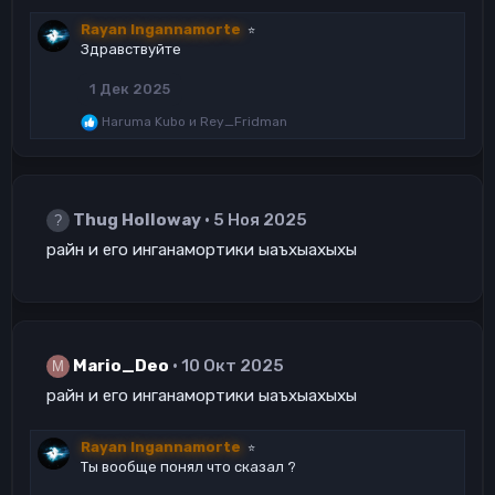
Rayan Ingannamorte
⭐
Здравствуйте
1 Дек 2025
Р
Haruma Kubo
и
Rey_Fridman
е
а
к
ц
и
Thug Holloway
5 Ноя 2025
и
:
райн и его инганамортики ыаъхыахыхы
Mario_Deo
10 Окт 2025
M
райн и его инганамортики ыаъхыахыхы
Rayan Ingannamorte
⭐
Ты вообще понял что сказал ?