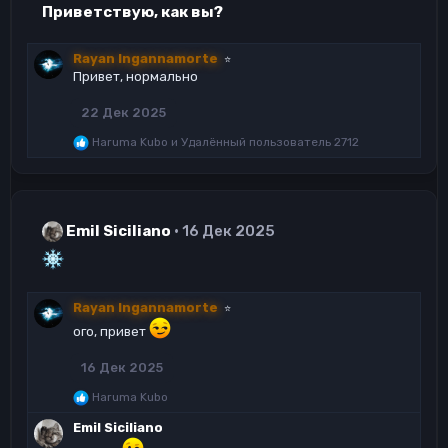
Приветствую, как вы?
Rayan Ingannamorte
⭐
Привет, нормально
22 Дек 2025
Р
Haruma Kubo
и
Удалённый пользователь 2712
е
а
к
ц
и
Emil Siciliano
16 Дек 2025
и
:
Rayan Ingannamorte
⭐
ого, привет
16 Дек 2025
Р
Haruma Kubo
е
Emil Siciliano
а
к