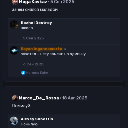
Maga Kavkaz
5 Сен 2025
и
:
зачем снялся маладой
Rozhel Destroy
школа
5 Сен 2025
Rayan Ingannamorte
⭐
захотел + нету врмени на админку
6 Сен 2025
Р
Haruma Kubo
е
а
к
ц
и
Marco_De_Rossa
18 Авг 2025
и
:
Помилуй.
Alexey Subottin
Помилую