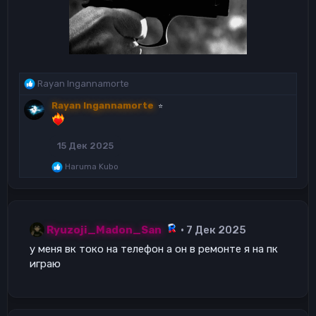
Р
Rayan Ingannamorte
е
Rayan Ingannamorte
⭐
а
к
ц
15 Дек 2025
и
и
Р
Haruma Kubo
:
е
а
к
ц
и
Ryuzoji_Madon_San
7 Дек 2025
и
:
у меня вк токо на телефон а он в ремонте я на пк
играю