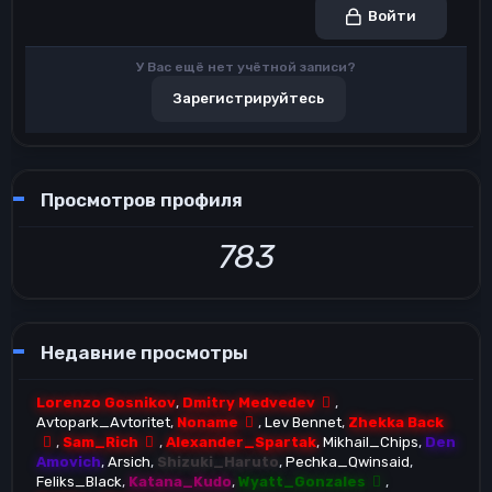
Войти
У Вас ещё нет учётной записи?
Зарегистрируйтесь
Просмотров профиля
783
Недавние просмотры
Lorenzo Gosnikov
Dmitry Medvedev
Avtopark_Avtoritet
Noname
Lev Bennet
Zhekka Back
Sam_Rich
Alexander_Spartak
Mikhail_Chips
Den
Amovich
Arsich
Shizuki_Haruto
Pechka_Qwinsaid
Feliks_Black
Katana_Kudo
Wyatt_Gonzales