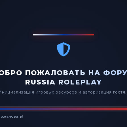
мин.
Реакции
Балл
0
1
Публикации
Информация
ОБРО ПОЖАЛОВАТЬ НА ФОР
RUSSIA ROLEPLAY
Инициализация игровых ресурсов и авторизация гостя..
ожаловать!