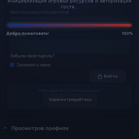
Инициализация игровых ресурсов и авторизация
гостя...
Имя пользователя или email
Добро пожаловать!
100%
Пароль
Забыли свой пароль?
Запомнить меня
Войти
У Вас ещё нет учётной записи?
Зарегистрируйтесь
Просмотров профиля