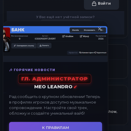
Войти
У Вас ещё нет учётной записи?
Зарегистрируйтесь
×
Просмотров профиля
8
🎶 ГОРЯЧИЕ НОВОСТИ
ГЛ. АДМИНИСТРАТОР
MEO LEANDRO
✔
Недавние просмотры
Рад сообщить о крупном обновлении! Теперь
в профилях игроков доступно музыкальное
Рiкграiмс
Aleksey_Lonranto
Mikhail_Chips
Rayan
сопровождение. Настройте свой трек,
Ingannamorte
Vasily_Kuznetsov
Roman_Chernishow
обложку и создайте уникальный вайб!
Soldier Makarov
К ПРАВИЛАМ