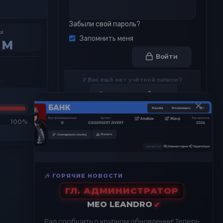
Забыли свой пароль?
ы
Запомнить меня
Войти
У Вас ещё нет учётной записи?
Зарегистрируйтесь
×
Просмотров профиля
2
🎶 ГОРЯЧИЕ НОВОСТИ
ГЛ. АДМИНИСТРАТОР
MEO LEANDRO
✔
Недавние просмотры
Рад сообщить о крупном обновлении! Теперь