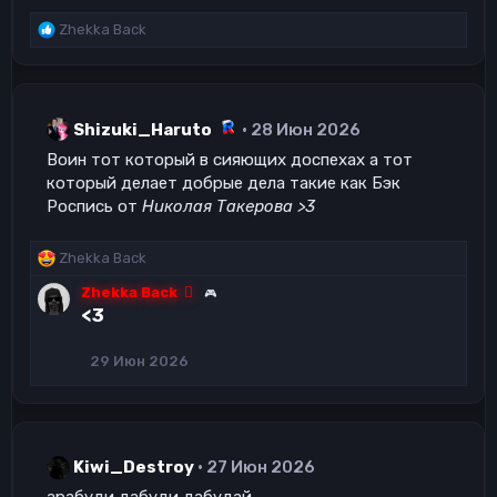
Р
Zhekka Back
е
а
к
ц
и
Shizuki_Haruto
28 Июн 2026
и
Воин тот который в сияющих доспехах а тот
:
который делает добрые дела такие как Бэк
Роспись от
Николая Такерова >3
Р
Zhekka Back
е
Zhekka Back
🎮
а
<3
к
ц
и
29 Июн 2026
и
:
Kiwi_Destroy
27 Июн 2026