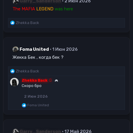
Garry_Sanderson
2 Июн 2026
The MAFIA
LEGEND
was here
Р
Zhekka Back
е
а
к
ц
Foma United
1 Июн 2026
и
и
Жекка Бек , когда бек ?
:
Р
Zhekka Back
е
Zhekka Back
🎮
а
Скоро бро
к
ц
2 Июн 2026
и
и
Р
Foma United
:
е
а
к
ц
и
Garry_Sanderson
17 Май 2026