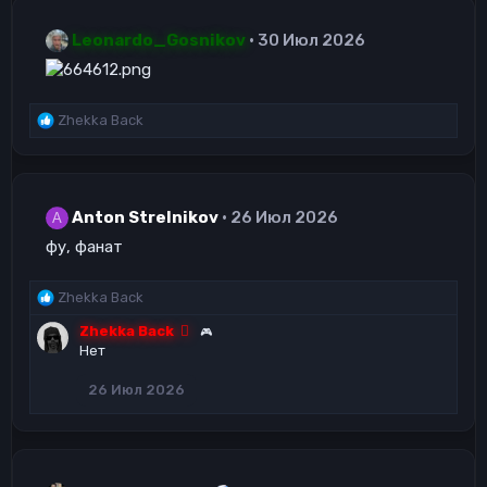
к
ц
Leonardo_Gosnikov
30 Июл 2026
и
и
:
Р
Zhekka Back
е
а
к
ц
Anton Strelnikov
26 Июл 2026
и
A
и
фу, фанат
:
Р
Zhekka Back
е
Zhekka Back
🎮
а
Нет
к
ц
26 Июл 2026
и
и
: