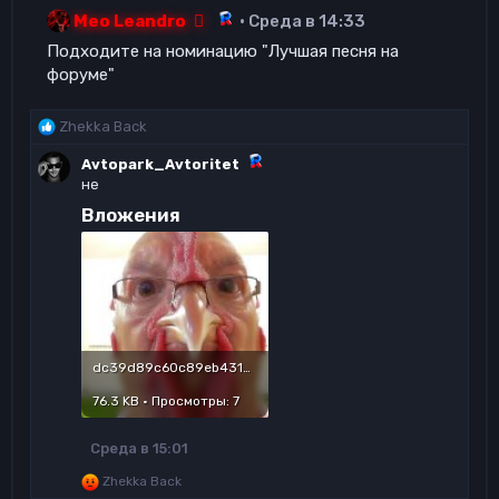
Meo Leandro
Среда в 14:33
Подходите на номинацию "Лучшая песня на
форуме"
Р
Zhekka Back
е
Avtopark_Avtoritet
а
не
к
ц
Вложения
и
и
:
dc39d89c60c89eb431dbc93f14335531.jpg
76.3 KB · Просмотры: 7
Среда в 15:01
Р
Zhekka Back
е