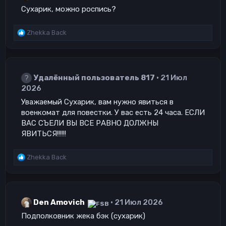
и
Сухарик, можно роспись?
:
Р
Zhekka Back
е
а
к
ц
Удалённый пользователь 817
21 Июл
и
и
2026
:
Уважаемый Сухарик, вам нужно явиться в
военкомат для повестки. У вас есть 24 часа. ЕСЛИ
ВАС СЪЕЛИ ВЫ ВСЕ РАВНО ДОЛЖНЫ
ЯВИТЬСЯ!!!!!!
Р
Zhekka Back
е
а
к
ц
Den Amovich
21 Июл 2026
и
и
Подполковник жека бэк (сухарик)
: