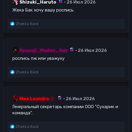
Shizuki_Haruto
26 Июл 2026
Жека Бак хочу вашу роспись
Р
Zhekka Back
е
а
к
ц
и
Ryuzoji_Madon_San
26 Июл 2026
и
роспись пж или уважуху
:
Р
Zhekka Back
е
а
к
ц
и
Meo Leandro
26 Июл 2026
и
Генеральный секретарь компании ООО "Сухарик и
:
команда".
Р
Zhekka Back
е