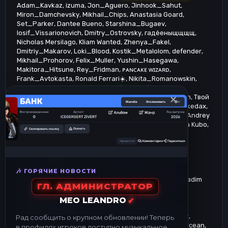
Adam_Kavkaz
izuma
Jon_Aguero
Jinhook_Sahut
Miron_Damchevsky
Mikhail_Chips
Anastasia Goard
Set_Parker
Dantee Bueno
Starshina_Bugaev
Iosif_Vissarionovich
Dmitry_Ostrovsky
гадёеныщщщщ
Nicholas Mersilago
Kliam Wanted
Zhenya_Fakel
Dmitriy_Makarov
Loki_Blood
Kostik_Metalolom
defender
Mikhail_Prohorov
Felix_Muller
Yushin_Hasegawa
Makitora_Hitsune
Rey_Fridman
ᴘᴀɴᴄᴀᴋᴇ ᴡɪᴢᴀʀᴅ
Frank_Avtokasta
Ronald Ferrari☀️
Nikita_Romanowskin
Kan_Andreasovich
Leonard_Hitsune
Ludwig
×
Kaltenbrunner
Ann_Herrera
Marlon_Makedon
Roman
Твой
Господин
Maga Kavkaz
Hao Stockholm
malachik_v_kedax
Имя пользователя
Alexey Subottin
Phantom Goldie
Andrey
Volkov
Xenokez_Wonderful
Michael Freeman
Haruma Kubo
Jeff_Deep
geroinov
Friedrich_Kross
Лехаубийцанагибатор2004
Lil Coffiano
Yaki_Polze
Artem_Medvedev 𓆩♡𓆪
AIexander Makarov
Victor_Dyagterev
Charlie_Zepter
Svyatoslav Vandal
Vladislav_Pritulenko
neznau
Tanner_Foust
🎶 ГОРЯЧИЕ НОВОСТИ
Exclusive_Strax
Killa_Gertsick
Joel Bloomfield
Vadim
ГЛ. АДМИНИСТРАТОР
Kalimov
rubcov
Artem_Limonov
Kwenyt_Hitsu
Agafangel_Zuev
Danik_Polze
Dexy_Stewart
MEO LEANDRO
✔
pashokbakinbogsampa
xRoy_Calman
Vasya Grozny
Alexander Fisenko
Genos_Leklov
Monopolit Agressor
Рад сообщить о крупном обновлении! Теперь
просто челик
xSnow Absolute
Cryshia Wase
Revo_Ocean
в профилях игроков доступно музыкальное