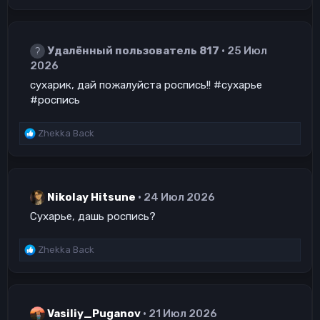
а
к
ц
Удалённый пользователь 817
25 Июл
и
и
2026
:
сухарик, дай пожалуйста роспись!! #сухарье
#роспись
Р
Zhekka Back
е
а
к
ц
Nikolay Hitsune
24 Июл 2026
и
и
Сухарье, дашь роспись?
:
Р
Zhekka Back
е
а
к
ц
Vasiliy_Puganov
21 Июл 2026
и