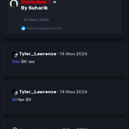
Zhekka Back
🎮
а
By Suharik
к
ц
и
22 Июн 2026
и
Р
Rayan Ingannamorte
:
е
а
к
ц
и
Tyler_Lawrence
14 Июн 2026
и
:
Кли
ВК чек
Tyler_Lawrence
14 Июн 2026
Вк
Чек ВК