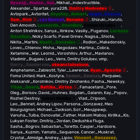
Ryuzoji_Madon_San
Mikhail_Indestructible
Alexander_Spartak
yura228
Dmitry Medvedev
Avtopark_Avtoritet
Svyatoy_Robert
Angel_Keenzo
Sam_Rich
Lev Bennet
Noname
Shizuki_Haruto
Den Amovich
Leonardo_Gosnikov
Roman Grudov
Anton Strelnikov
Sanya_Xinkow
Vasiliy_Puganov
Lorenzo
Gosnikov
Nicky Scarfo
Pavel Grinev
Nagisa_Shiota
Nikita_Martini
Wyatt_Gonzales
Rodion_Makedonskiy
Lovec_Chlenov
Misha_Negodaev
Martina_Cobra
Xetamine_War
Leonid_Voroshilov
Arthur_Mavlanov
Vladimir_Bugaev
Leo_Vens
Dmitry Golubev
vmp
Garry_Sanderson
okeanstalnebom
Amphetamin_Zablestit
Tyler_Lawrence
Ryan_Apostle
Foma United
Mark_Kostyra
Semen_Keenze
Рiкграiмс
Aleksandr_Korolnikov
Dmitriy Zinchenko
Pasha_Newskyy
Titan_Goard
Baltika_Virtus
Famacetanil_Pore
Oleg_Borisov
David_Huhnes
Bogdan_Galanin
Kay_Popov
Rozhel Destroy
Caban Shelby
Vlad_Cripson
Leo_Bеnnet
Andrey Lipov
Persona_Gonzavez
Meo
Bourguignon
Michael_Jackson
Бот_Мендрежр
Vanuha_Tulba
Osnovatel_Father
Maksim Maboy
Kirillka_Kis
Lukyan Foster
Dmitriy_Jordan
Dedushka Fluga
Sasha_Bogrov
Sebastian_Toretto
Casper_Hardcore
Sanya_Kuzmin
Yamato_Sequence
Cancer_Muskrat
Crystal_Almidge
Andrey_Lipov
Vincent_Gonzavez