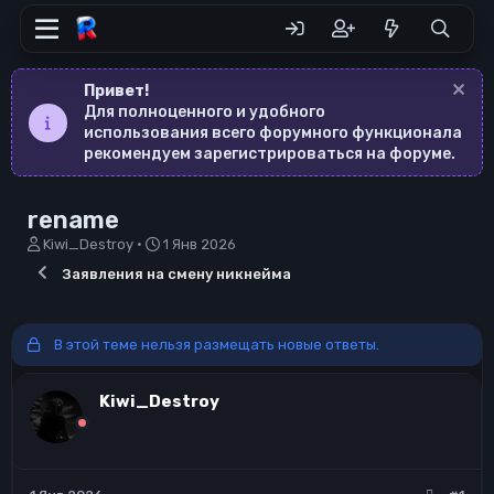
Привет!
Для полноценного и удобного
использования всего форумного функционала
рекомендуем зарегистрироваться на форуме.
rename
А
Д
Kiwi_Destroy
1 Янв 2026
в
а
Заявления на смену никнейма
т
т
о
а
р
н
т
а
В этой теме нельзя размещать новые ответы.
е
ч
м
а
Kiwi_Destroy
ы
л
а