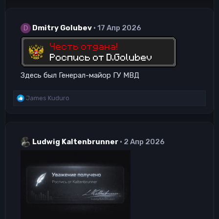
Dmitry Golubev
17 Апр 2026
D
Здесь был Генерал-майор ГУ МВД
Р
James Kuduro
е
а
к
ц
Ludwig Kaltenbrunner
2 Апр 2026
и
и
: