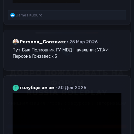
Р
James Kuduro
е
а
к
ц
Persona_Gonzavez
25 Мар 2026
и
и
Тут Был Полковник ГУ МВД Начальник УГАИ
:
Персона Гонзавес <3
голубцы ам ам
30 Дек 2025
Г