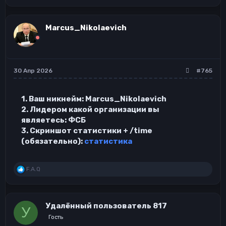
а
к
ц
Marcus_Nikolaevich
и
и
:
30 Апр 2026
#765
1. Ваш никнейм: Marcus_Nikolaevich
2. Лидером какой организации вы
являетесь: ФСБ
3. Скриншот статистики + /time
(обязательно):
статистика
Р
F.A.Q
е
а
к
ц
Удалённый пользователь 817
У
и
и
Гость
: