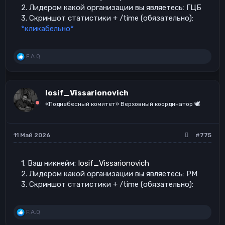
2. Лидером какой организации вы являетесь: ГЦБ
3. Скриншот статистики + /time (обязательно):
*кликабельно*
Р
F.A.Q
е
а
к
ц
Iosif_Vissarionovich
и
и
«Поднебесный комитет» Верховный координатор 🕊️
:
11 Май 2026
#775
1. Ваш никнейм:
Iosif_Vissarionovich
2. Лидером какой организации вы являетесь: РМ
3. Скриншот статистики + /time (обязательно):
Р
F.A.Q
е