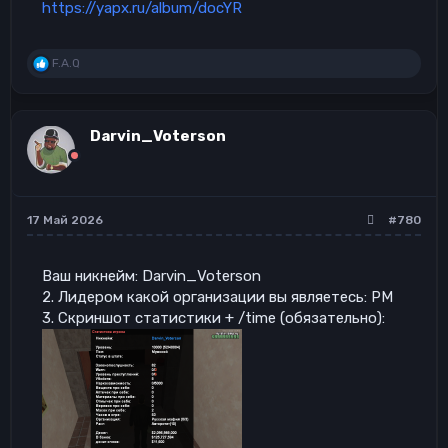
https://yapx.ru/album/docYR
Р
F.A.Q
е
а
к
ц
Darvin_Voterson
и
и
:
17 Май 2026
#780
Ваш никнейм: Darvin_Voterson
2. Лидером какой организации вы являетесь: РМ
3. Скриншот статистики + /time (обязательно):