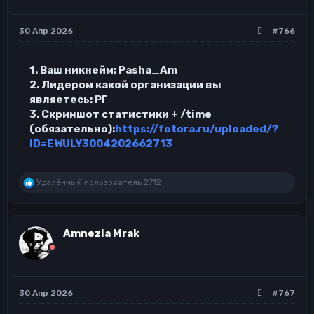
30 Апр 2026
#766
1. Ваш никнейм: Pasha_Am
2. Лидером какой организации вы
являетесь: РГ
3. Скриншот статистики + /time
(обязательно):
https://fotora.ru/uploaded/?
ID=EWULY3004202662713
Р
Удалённый пользователь 2712
е
а
к
ц
Amnezia Mrak
и
и
:
30 Апр 2026
#767