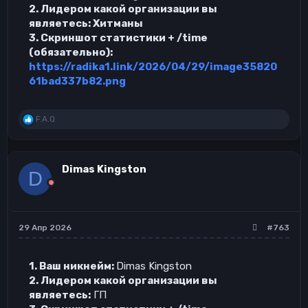
2. Лидером какой организации вы
являетесь: Хитманы
3. Скриншот статистики + /time
(обязательно):
https://radika1.link/2026/04/29/image35820
61bad337b82.png
Р
F.A.Q
е
а
к
ц
Dimas Kingston
D
и
и
:
29 Апр 2026
#763
1. Ваш никнейм:
Dimas Kingston
2. Лидером какой организации вы
являетесь:
ГП