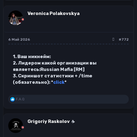
а
к
ц
Veronica Polakovskya
и
и
:
6 Май 2026
#772
1. Ваш никнейм:
2. Лидером какой организации вы
являетесь:Russian Mafia [RM]
3. Скриншот статистики + /time
(обязательно): *
click
*
Р
F.A.Q
е
а
к
ц
Grigoriy Raskolov
☕
и
и
: