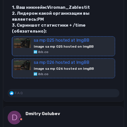
1. Ваш никнейм:Viroman_Zablestit
2. Лидером какой организации вы
являетесь:РМ
3. Скриншот статистики + /time
(обязательно):
sa mp 025 hosted at ImgBB
Image sa mp 025 hosted on ImgBB
ibb.co
sa mp 026 hosted at ImgBB
Image sa mp 026 hosted on ImgBB
ibb.co
Р
F.A.Q
е
а
к
ц
Dmitry Golubev
D
и
и
: