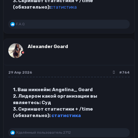
3. Скриншот статистики + /time
(обязательно):
статистика
Р
F.A.Q
е
а
к
ц
Alexander Goard
и
и
:
29 Апр 2026
#764
1. Ваш никнейм: Angelina_ Goard
2. Лидером какой организации вы
являетесь: Суд
3. Скриншот статистики + /time
(обязательно):
статистика
Р
Удалённый пользователь 2712
е