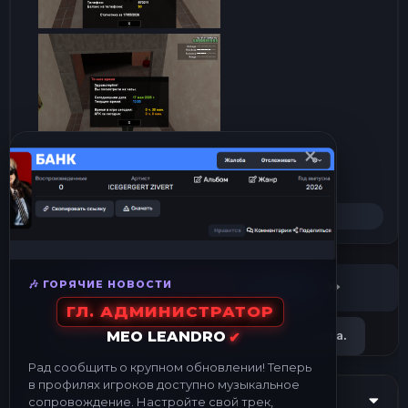
×
Р
F.A.Q
е
а
к
ц
🎶 ГОРЯЧИЕ НОВОСТИ
First
Last
Назад
39 из 46
Вперёд
и
и
ГЛ. АДМИНИСТРАТОР
:
MEO LEANDRO
✔
Войдите или зарегистрируйтесь для ответа.
Рад сообщить о крупном обновлении! Теперь
в профилях игроков доступно музыкальное
Сейчас на странице
сопровождение. Настройте свой трек,