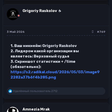
а
к
ц
Grigoriy Raskolov
☕
и
и
:
3 Май 2026
#769
1. Ваш никнейм: Grigoriy Raskolov
2. Лидером какой организации вы
являетесь: Верховный судья
3. Скриншот статистики + /time
(обязательно):
https://s2.radikal.cloud/2026/05/03/image9
2282a37b6f4b285.png
Р
Удалённый пользователь 2712
е
а
к
ц
Amnezia Mrak
и