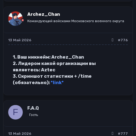
а
к
ц
Archez_Chan
и
и
Командующий войсками Московского военного округа
:
13 Май 2026
#776
1. Ваш никнейм: Archez_Chan
2. Лидером какой организации вы
являетесь: Aztec
3. Скриншот статистики + /time
(обязательно):
*link*
F.A.Q
F
Гость
13 Май 2026
#777