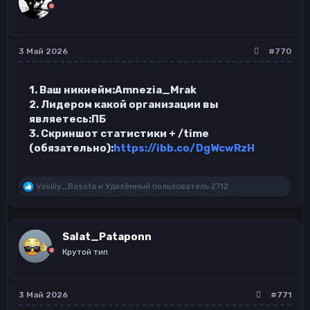
и
:
3 Май 2026
#770
1. Ваш никнейм:Amnezia_Mrak
2. Лидером какой организации вы
являетесь:ПБ
3. Скриншот статистики + /time
(обязательно):
https://ibb.co/DgWcwRzH
Р
Vasiliy_Basota
и
Удалённый пользователь 2712
е
а
к
ц
Salat_Pataponn
и
и
Крутой тип
:
3 Май 2026
#771