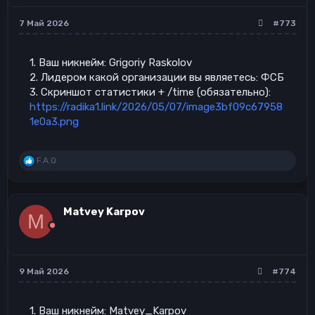
7 Май 2026
#773
1. Ваш никнейм: Grigoriy Raskolov
2. Лидером какой организации вы являетесь: ФСБ
3. Скриншот статистики + /time (обязательно):
https://radika1.link/2026/05/07/image3bf09c67958
1e0a3.png
Р
F.A.Q
е
а
к
ц
Matvey Karpov
M
и
и
:
9 Май 2026
#774
1. Ваш никнейм: Matvey_Karpov