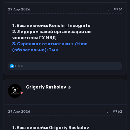
а
29 Апр 2026
#761
1. Ваш никнейм: Kenshi_Incognito
2. Лидером какой организации вы
являетесь: ГУ МВД
3. Скриншот статистики + /time
(обязательно):
Тык
Р
F.A.Q
е
а
к
ц
Grigoriy Raskolov
☕
и
и
:
29 Апр 2026
#762
1. Ваш никнейм: Grigoriy Raskolov