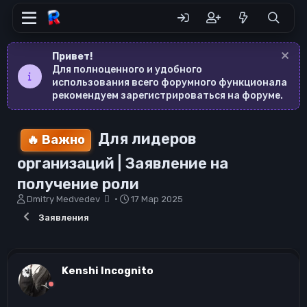
Привет!
Для полноценного и удобного
использования всего форумного функционала
рекомендуем зарегистрироваться на форуме.
Для лидеров
Важно
организаций | Заявление на
получение роли
А
Д
Dmitry Medvedev
17 Мар 2025
в
а
Заявления
т
т
о
а
р
н
т
а
Kenshi Incognito
е
ч
м
а
ы
л