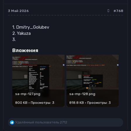
3 Май 2026
#768
1. Dmitry_Golubev
2. Yakuza
3.
Вложения
sa-mp-127.png
sa-mp-128.png
800 KB · Просмотры: 3
818.8 KB · Просмотры: 3
Р
Удалённый пользователь 2712
е