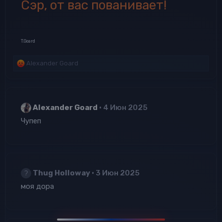
Сэр, от вас пованивает!
T.Goard
Р
Alexander Goard
е
а
к
ц
Alexander Goard
4 Июн 2025
и
и
Чупеп
:
Thug Holloway
3 Июн 2025
моя дора