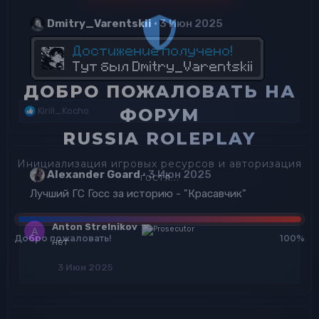
Dmitry_Varentskii
3 Июн 2025
ДОБРО ПОЖАЛОВАТЬ НА
ФОРУМ
Р
Kirill_Kocho
е
RUSSIA ROLEPLAY
а
к
ц
Инициализация игровых ресурсов и авторизация
Alexander Goard
3 Июн 2025
и
гостя...
и
Лучший ГС Госс за историю - "Красавчик"
:
Anton Strelnikov
A
Добро пожаловать!
100%
нет
3 Июн 2025