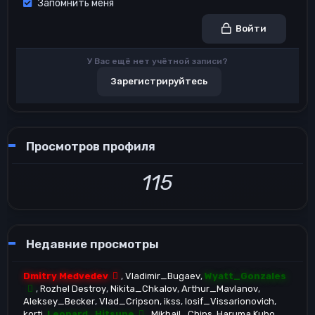
Запомнить меня
Войти
У Вас ещё нет учётной записи?
Зарегистрируйтесь
Просмотров профиля
115
Недавние просмотры
Dmitry Medvedev
Vladimir_Bugaev
Wyatt_Gonzales
Rozhel Destroy
Nikita_Chkalov
Arthur_Mavlanov
Aleksey_Becker
Vlad_Cripson
ikss
Iosif_Vissarionovich
korti
Leonard_Hitsune
Mikhail_Chips
Haruma Kubo