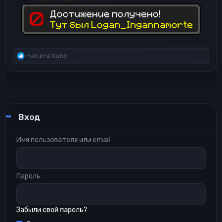
Р
Haruma Kubo
е
а
к
ц
и
и
Вход
:
Имя пользователя или email
Пароль
Забыли свой пароль?